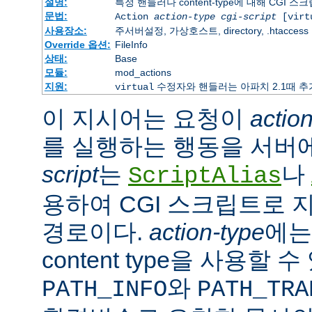
설명:
특정 핸들러나 content-type에 대해 CGI 
문법:
Action
action-type
cgi-script
[virt
사용장소:
주서버설정, 가상호스트, directory, .htaccess
Override 옵션:
FileInfo
상태:
Base
모듈:
mod_actions
지원:
수정자와 핸들러는 아파치 2.1때 
virtual
이 지시어는 요청이
actio
를 실행하는 행동을 서버
script
는
나
ScriptAlias
용하여 CGI 스크립트로 
경로이다.
action-type
에
content type을 사용할 
와
PATH_INFO
PATH_TRA