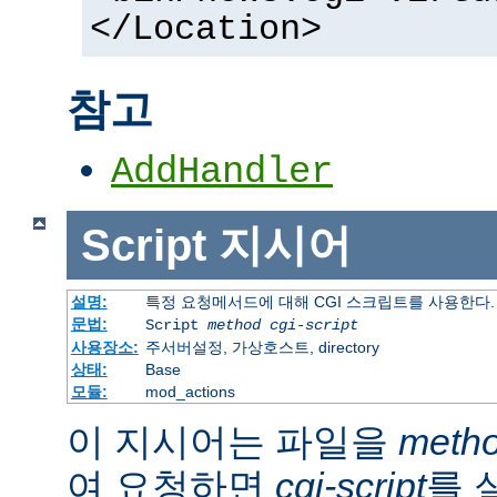
</Location>
참고
AddHandler
Script
지시어
설명:
특정 요청메서드에 대해 CGI 스크립트를 사용한다.
문법:
Script
method
cgi-script
사용장소:
주서버설정, 가상호스트, directory
상태:
Base
모듈:
mod_actions
이 지시어는 파일을
meth
여 요청하면
cgi-script
를 