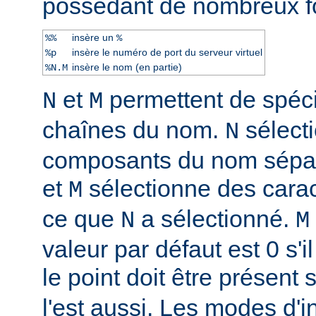
possèdant de nombreux f
insère un
%%
%
insère le numéro de port du serveur virtuel
%p
insère le nom (en partie)
%N.M
et
permettent de spéci
N
M
chaînes du nom.
sélect
N
composants du nom sépar
et
sélectionne des caract
M
ce que
a sélectionné.
N
M
valeur par défaut est 0 s'il
le point doit être présent 
l'est aussi. Les modes d'i