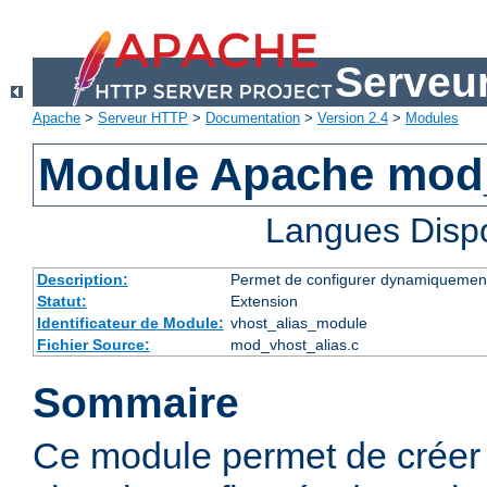
Serveu
Apache
>
Serveur HTTP
>
Documentation
>
Version 2.4
>
Modules
Module Apache mod_
Langues Disp
Description:
Permet de configurer dynamiquement
Statut:
Extension
Identificateur de Module:
vhost_alias_module
Fichier Source:
mod_vhost_alias.c
Sommaire
Ce module permet de créer