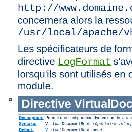
http://www.domaine.
concernera alors la resso
/usr/local/apache/v
Les spécificateurs de for
directive
s'avè
LogFormat
lorsqu'ils sont utilisés en
module.
Directive
VirtualDo
Description:
Permet une configuration dynamique de la rac
Syntaxe:
VirtualDocumentRoot
répertoire-inter
Défaut:
VirtualDocumentRoot none