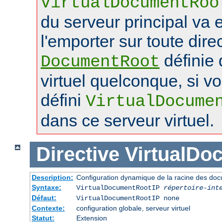
VirtualDocumentRoo
du serveur principal va 
l'emporter sur toute dire
définie 
DocumentRoot
virtuel quelconque, si v
défini
VirtualDocume
dans ce serveur virtuel.
Directive
VirtualDo
Description:
Configuration dynamique de la racine des doc
Syntaxe:
VirtualDocumentRootIP
répertoire-int
Défaut:
VirtualDocumentRootIP none
Contexte:
configuration globale, serveur virtuel
Statut:
Extension