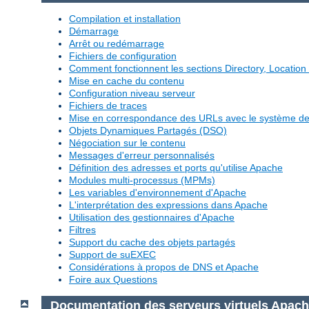
Compilation et installation
Démarrage
Arrêt ou redémarrage
Fichiers de configuration
Comment fonctionnent les sections Directory, Location 
Mise en cache du contenu
Configuration niveau serveur
Fichiers de traces
Mise en correspondance des URLs avec le système de 
Objets Dynamiques Partagés (DSO)
Négociation sur le contenu
Messages d'erreur personnalisés
Définition des adresses et ports qu'utilise Apache
Modules multi-processus (MPMs)
Les variables d'environnement d'Apache
L'interprétation des expressions dans Apache
Utilisation des gestionnaires d'Apache
Filtres
Support du cache des objets partagés
Support de suEXEC
Considérations à propos de DNS et Apache
Foire aux Questions
Documentation des serveurs virtuels Apac