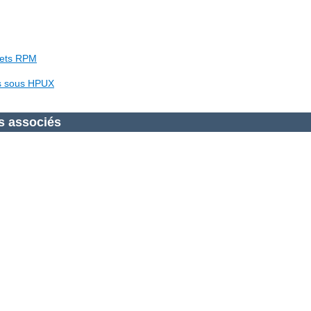
uets RPM
es sous HPUX
s associés