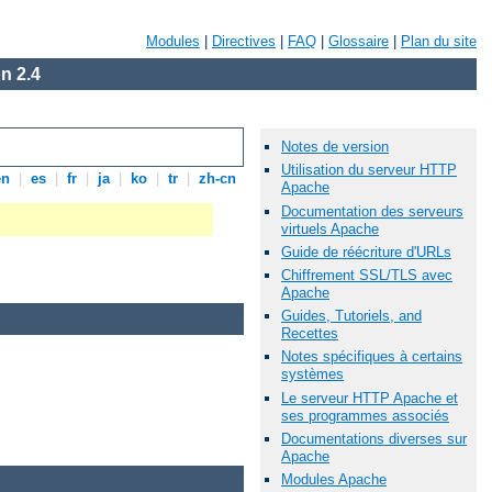
Modules
|
Directives
|
FAQ
|
Glossaire
|
Plan du site
n 2.4
Notes de version
Utilisation du serveur HTTP
en
|
es
|
fr
|
ja
|
ko
|
tr
|
zh-cn
Apache
Documentation des serveurs
virtuels Apache
Guide de réécriture d'URLs
Chiffrement SSL/TLS avec
Apache
Guides, Tutoriels, and
Recettes
Notes spécifiques à certains
systèmes
Le serveur HTTP Apache et
ses programmes associés
Documentations diverses sur
Apache
Modules Apache