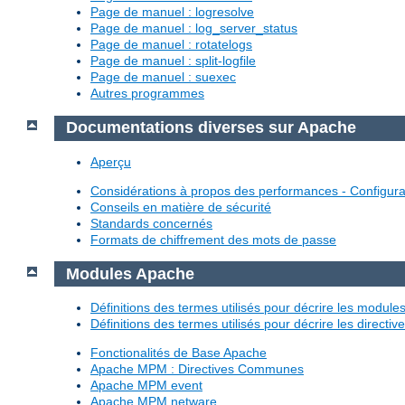
Page de manuel : logresolve
Page de manuel : log_server_status
Page de manuel : rotatelogs
Page de manuel : split-logfile
Page de manuel : suexec
Autres programmes
Documentations diverses sur Apache
Aperçu
Considérations à propos des performances - Configura
Conseils en matière de sécurité
Standards concernés
Formats de chiffrement des mots de passe
Modules Apache
Définitions des termes utilisés pour décrire les modul
Définitions des termes utilisés pour décrire les directi
Fonctionalités de Base Apache
Apache MPM : Directives Communes
Apache MPM event
Apache MPM netware