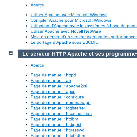
Aperçu
Utiliser Apache avec Microsoft Windows
Compiler Apache pour Microsoft Windows
Utilisation d'Apache avec les systèmes à base de paq
Utiliser Apache avec Novell NetWare
Mise en oeuvre d'un serveur web hautes performanc
Le portage d'Apache sous EBCDIC
Le serveur HTTP Apache et ses programme
Aperçu
Page de manuel : httpd
Page de manuel : ab
Page de manuel : apache2ctl
Page de manuel : apxs
Page de manuel : configure
Page de manuel : dbmmanage
Page de manuel : fcgistarter
Page de manuel : htcacheclean
Page de manuel : htdbm
Page de manuel : htdigest
Page de manuel : htpasswd
Page de manuel : httxt2dbm