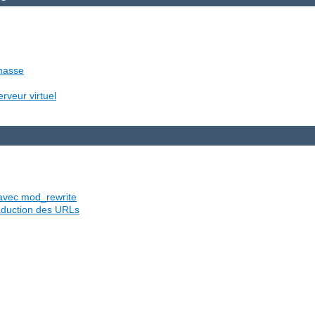
 masse
rveur virtuel
s avec mod_rewrite
traduction des URLs